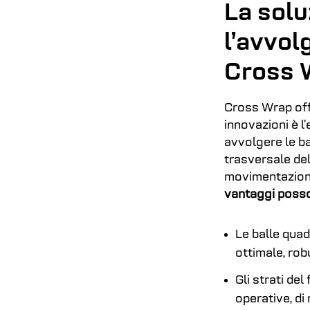
La solu
l’avvol
Cross 
Cross Wrap offr
innovazioni è l
avvolgere le ba
trasversale del
movimentazione 
vantaggi poss
Le balle quad
ottimale, robu
Gli strati de
operative, di