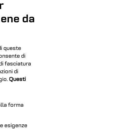
r
iene da
di queste
consente di
di fasciatura
zioni di
gio.
Questi
alla forma
lle esigenze