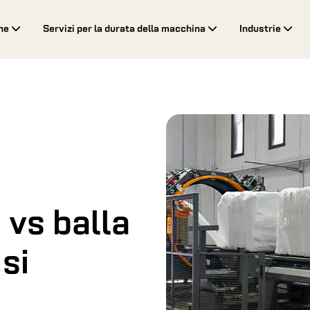
ne
Servizi per la durata della macchina
Industrie
 vs balla
si