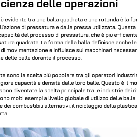
ficienza delle operazioni
iù evidente tra una balla quadrata e una rotonda è la for
l’azione di pressatura e dalla pressa utilizzata. Questa
 capacità del processo di pressatura, che è più efficient
ssatura quadrata. La forma della balla definisce anche l
 di movimentazione e influisce sui macchinari necessari
 delle balle durante il processo.
te sono la scelta più popolare tra gli operatori industri
iore capacità e densità dalle loro balle. Questo è il mot
ono diventate la scelta principale tra le industrie dei rif
sono molti esempi a livello globale di utilizzo delle ball
e dei combustibili alternativi, il riciclaggio della plastica
rta.