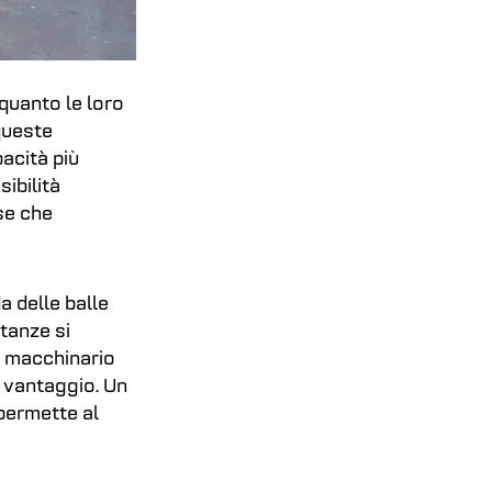
 quanto le loro
queste
pacità più
ibilità
se che
a delle balle
tanze si
n macchinario
 vantaggio. Un
 permette al