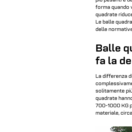
più pesanti e 
forma quando v
quadrate riduce 
Le balle quadra
delle normative
Balle q
fa la d
La differenza d
complessivamen
solitamente più
quadrate hanno
700-1000 KG pe
materiale, cir