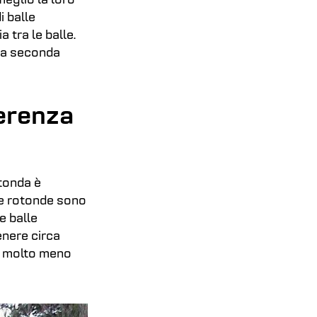
eglio la loro
 balle
a tra le balle.
, a seconda
ferenza
otonda è
le rotonde sono
e balle
enere circa
o molto meno