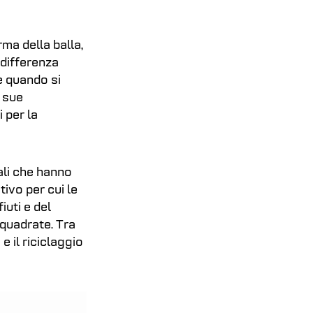
ma della balla,
 differenza
e quando si
e sue
 per la
ali che hanno
ivo per cui le
iuti e del
e quadrate. Tra
 e il riciclaggio