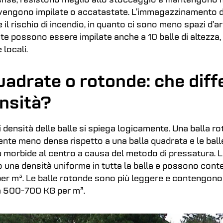
dense, resistono meglio allo stoccaggio e mantengono m
engono impilate o accatastate. L’immagazzinamento di
il rischio di incendio, in quanto ci sono meno spazi d’ari
te possono essere impilate anche a 10 balle di altezza
 locali.
uadrate o rotonde: che dif
ensità?
i densità delle balle si spiega logicamente. Una balla r
te meno densa rispetto a una balla quadrata e le bal
 morbide al centro a causa del metodo di pressatura. L
 una densità uniforme in tutta la balla e possono cont
r m³. Le balle rotonde sono più leggere e contengon
ca 500-700 KG per m³.