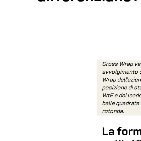
Cross Wrap vant
avvolgimento d
Wrap dell’azien
posizione di st
WtE e dei leade
balle quadrate 
rotonda.
La form