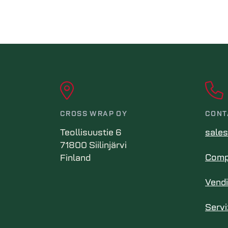
CROSS WRAP OY
CONT
Teollisuustie 6
sale
71800 Siilinjärvi
Compi
Finland
Vendi
Serviz