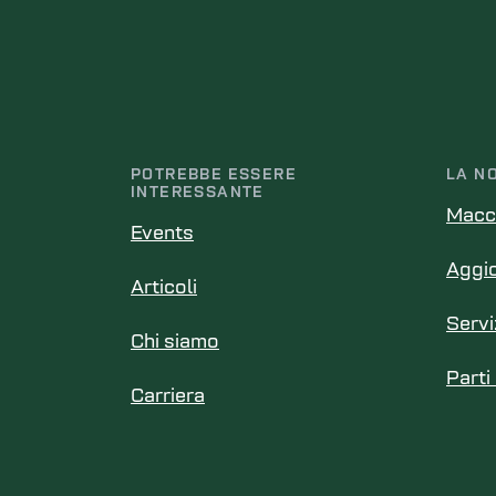
POTREBBE ESSERE
LA N
INTERESSANTE
Macc
Events
Aggi
Articoli
Servi
Chi siamo
Parti
Carriera