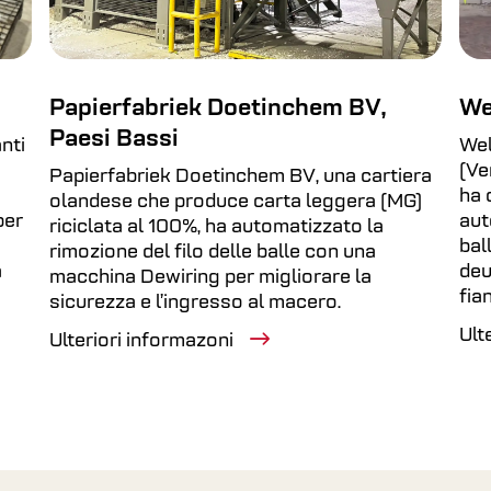
Papierfabriek Doetinchem BV,
We
Paesi Bassi
nti
Wel
(Ve
Papierfabriek Doetinchem BV, una cartiera
ha 
olandese che produce carta leggera (MG)
per
aut
riciclata al 100%, ha automatizzato la
bal
rimozione del filo delle balle con una
a
deu
macchina Dewiring per migliorare la
fia
sicurezza e l’ingresso al macero.
Ult
Ulteriori informazoni