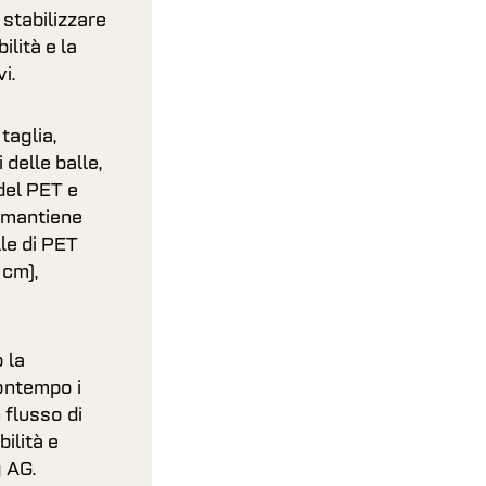
stabilizzare
ilità e la
i.
taglia,
delle balle,
del PET e
a mantiene
le di PET
 cm),
 la
contempo i
 flusso di
bilità e
g AG.