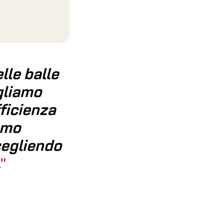
lle balle
gliamo
ficienza
amo
cegliendo
.