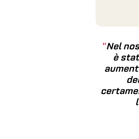
Nel nos
è sta
aumentar
de
certamen