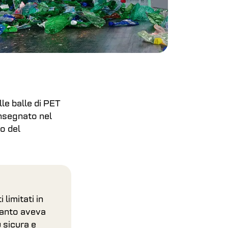
le balle di PET
onsegnato nel
lo del
 limitati in
pianto aveva
 sicura e