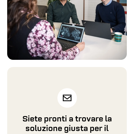
Non forniamo solo macchine, ma anche
affidabilità, efficienza e assistenza a lungo
termine.
PER SAPERNE DI PIÙ
Parti di ricambio
Utilizzate i nostri ricambi ufficiali per mantenere
la garanzia della vostra macchina e prolungarne
la durata.
PER SAPERNE DI PIÙ
Aggiornamenti e modernizzazioni
Siete pronti a trovare la
Concentrandosi sulle esigenze dei clienti, Cross
soluzione giusta per il
Wrap vi aiuta a ottenere il massimo dalle vostre