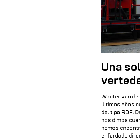
Una sol
verted
Wouter van der
últimos años n
del tipo RDF. 
nos dimos cuen
hemos encontra
enfardado dire