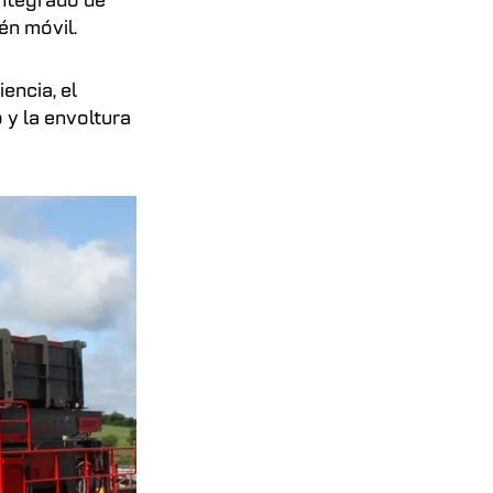
integrado de
én móvil.
encia, el
 y la envoltura