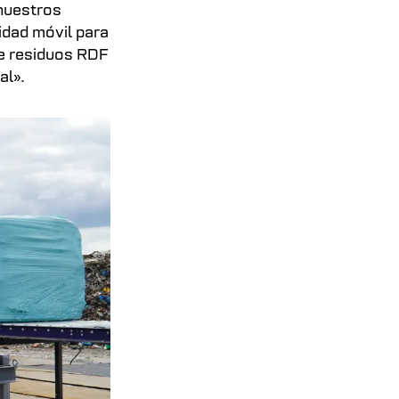
 nuestros
idad móvil para
de residuos RDF
al».