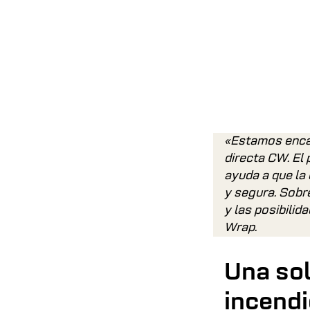
«Estamos encan
directa CW. El 
ayuda a que la 
y segura. Sobr
y las posibilid
Wrap.
Una sol
incendi