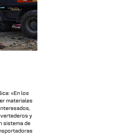
ica: «En los
er materiales
interesados,
 vertederos y
n sistema de
ansportadoras