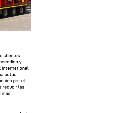
s clientes
incendios y
 International
ía estos
áquina por el
a reducir las
o más