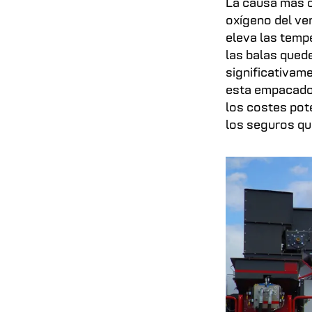
La causa más c
oxígeno del ver
eleva las temp
las balas qued
significativam
esta empacador
los costes pot
los seguros qu