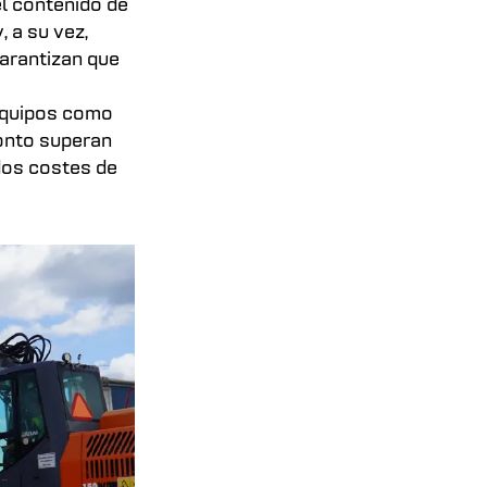
l contenido de
 a su vez,
garantizan que
 equipos como
onto superan
ados costes de