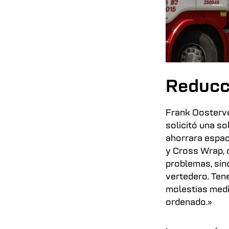
Reducci
Frank Oostervel
solicitó una s
ahorrara espac
y Cross Wrap, 
problemas, sino
vertedero. Tene
molestias medi
ordenado.»