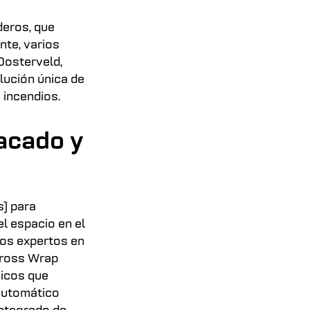
deros, que
te, varios
Oosterveld,
lución única de
 incendios.
acado y
) para
l espacio en el
los expertos en
Cross Wrap
nicos que
 automático