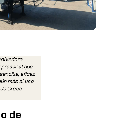
volvedora
mpresarial que
encilla, eficaz
aún más el uso
s de Cross
go de