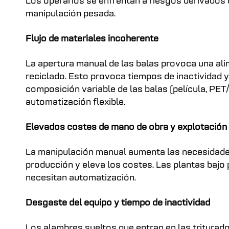
Los operarios se enfrentan a riesgos derivados d
manipulación pesada.
Flujo de materiales incoherente
La apertura manual de las balas provoca una ali
reciclado. Esto provoca tiempos de inactividad y
composición variable de las balas (película, P
automatización flexible.
Elevados costes de mano de obra y explotación
La manipulación manual aumenta las necesidades
producción y eleva los costes. Las plantas baj
necesitan automatización.
Desgaste del equipo y tiempo de inactividad
Los alambres sueltos que entran en las triturado