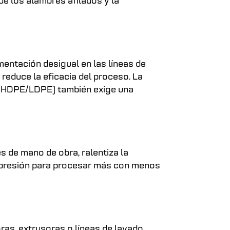
e los alambres afilados y la
mentación desigual en las líneas de
 reduce la eficacia del proceso. La
ET/HDPE/LDPE) también exige una
 de mano de obra, ralentiza la
o presión para procesar más con menos
ras, extrusoras o líneas de lavado