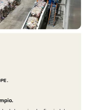
PE .
impio.