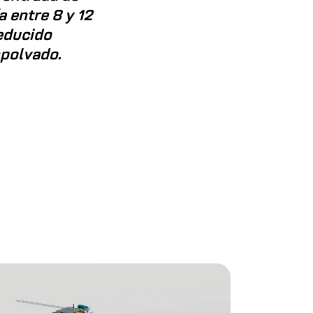
a entre 8 y 12
reducido
mpolvado.