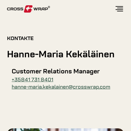
Skip to content
KONTAKTE
Hanne-Maria Kekäläinen
Customer Relations Manager
+35841 731 8401
hanne-maria.kekalainen@crosswrap.com