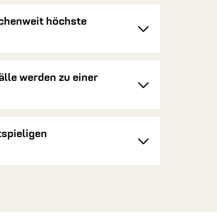
nchenweit höchste
Toggle
lle werden zu einer
Toggle
tspieligen
Toggle