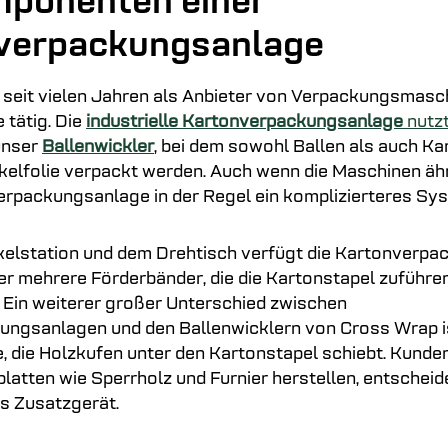
mponenten einer
verpackungsanlage
 seit vielen Jahren als Anbieter von Verpackungsmasch
 tätig. Die
industrielle
Kartonverpackungsanlage
nutz
unser
Ballenwickler
, bei dem sowohl Ballen als auch Ka
kelfolie verpackt werden. Auch wenn die Maschinen äh
verpackungsanlage in der Regel ein komplizierteres Sy
elstation und dem Drehtisch verfügt die Kartonverp
ber mehrere Förderbänder, die die Kartonstapel zuführe
. Ein weiterer großer Unterschied zwischen
ngsanlagen und den Ballenwicklern von Cross Wrap is
 die Holzkufen unter den Kartonstapel schiebt. Kunden
atten wie Sperrholz und Furnier herstellen, entscheide
es Zusatzgerät.