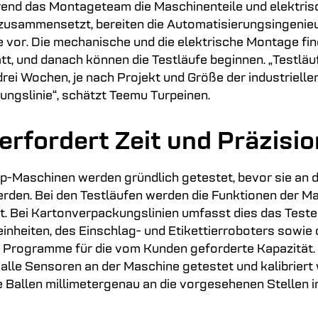
end das Montageteam die Maschinenteile und elektris
usammensetzt, bereiten die Automatisierungsingenie
or. Die mechanische und die elektrische Montage fi
att, und danach können die Testläufe beginnen. „Testläu
drei Wochen, je nach Projekt und Größe der industrielle
ngslinie“, schätzt Teemu Turpeinen.
erfordert Zeit und Präzisio
p-Maschinen werden gründlich getestet, bevor sie an
erden. Bei den Testläufen werden die Funktionen der M
t. Bei Kartonverpackungslinien umfasst dies das Teste
inheiten, des Einschlag- und Etikettierroboters sowie 
 Programme für die vom Kunden geforderte Kapazität
 alle Sensoren an der Maschine getestet und kalibriert
ie Ballen millimetergenau an die vorgesehenen Stellen i