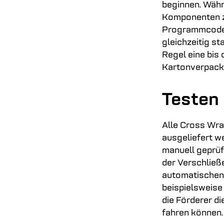
beginnen. Währ
Komponenten z
Programmcode v
gleichzeitig st
Regel eine bis 
Kartonverpacku
Testen 
Alle Cross Wra
ausgeliefert w
manuell geprüf
der Verschließe
automatischen
beispielsweise
die Förderer d
fahren können.