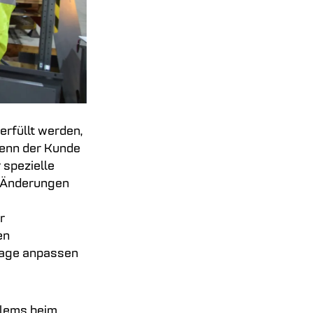
rfüllt werden,
Wenn der Kunde
 spezielle
e Änderungen
r
en
lage anpassen
blems beim