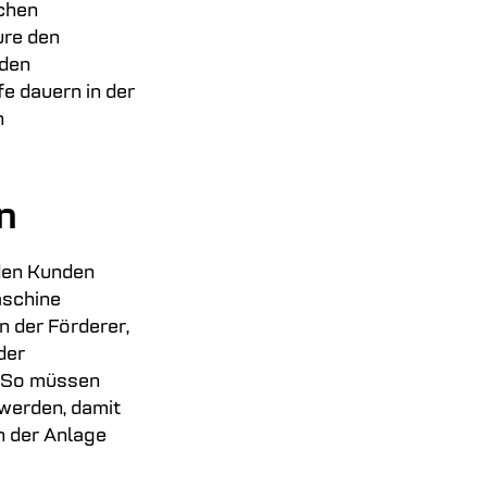
chen
ure den
nden
fe dauern in der
n
n
 den Kunden
aschine
n der Förderer,
der
. So müssen
 werden, damit
n der Anlage