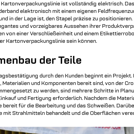
e Kartonverpackungslinie ist vollständig elektrisch. Da
derband elektronisch mit einem eigenen Feldfrequenzu
und in der Lage ist, den Stapel präzise zu positionieren.
legantes und vorzeigbares Aussehen ihrer Produktver
ren von einer Verschließeinheit und einem Etikettierrobo
 der Kartonverpackungslinie sein können.
enbau der Teile
agsbestätigung durch den Kunden beginnt ein Projekt. B
, Materialien und Komponenten bereit sind, von der Cr
engesetzt zu werden, sind mehrere Schritte in Planu
Einkauf und Fertigung erforderlich. Nachdem die Materi
ie bereit für die Bearbeitung und das Schweißen. Darübe
e mit Strahlmitteln behandelt und die Oberflächen vered