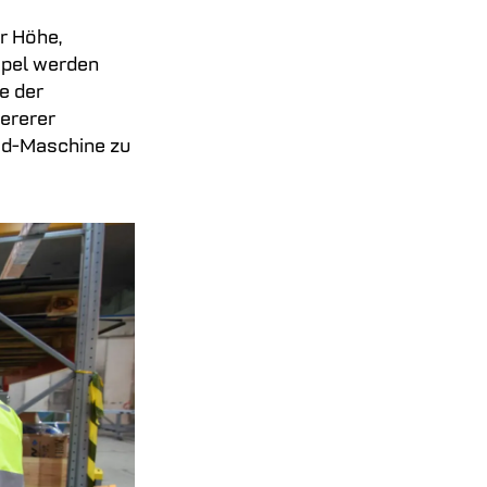
r Höhe,
apel werden
e der
ererer
id-Maschine zu