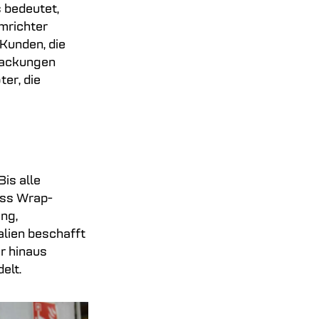
s bedeutet,
mrichter
 Kunden, die
packungen
ter, die
is alle
oss Wrap-
ng,
alien beschafft
r hinaus
elt.