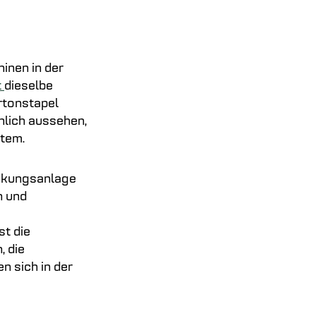
inen in der
t
dieselbe
rtonstapel
nlich aussehen,
stem.
ackungsanlage
n und
t die
, die
n sich in der