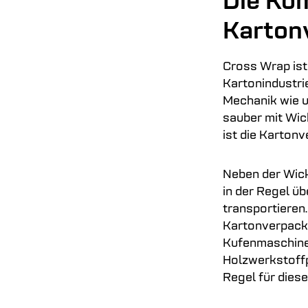
Die Ko
Karton
Cross Wrap ist
Kartonindustrie
Mechanik wie 
sauber mit Wic
ist die Karton
Neben der Wick
in der Regel ü
transportieren
Kartonverpacku
Kufenmaschine,
Holzwerkstoffpl
Regel für dies