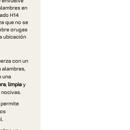
se envuelve
 alambres en
trado H14
za que no se
sobre orugas
la ubicación
uerza con un
n alambres,
n una
ura
,
limpia
y
 nocivas.
 permite
tos
l.