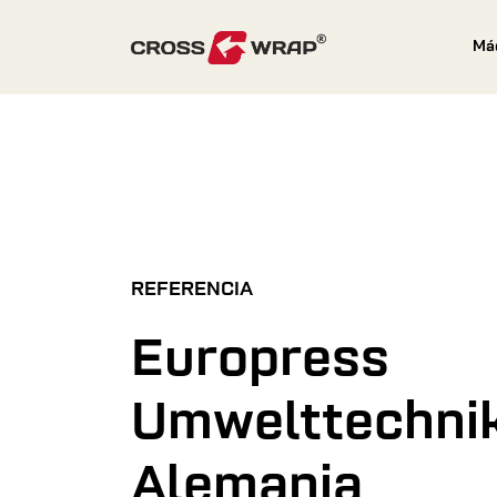
Skip to content
Má
REFERENCIA
Europress
Umwelttechni
Alemania