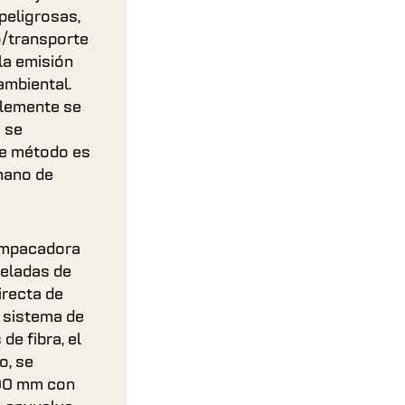
peligrosas,
/transporte
 la emisión
ambiental.
plemente se
 se
te método es
mano de
 empacadora
neladas de
irecta de
n sistema de
de fibra, el
o, se
400 mm con