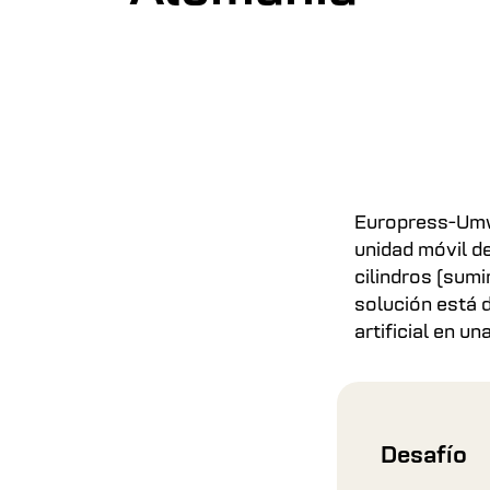
Europress-Umw
unidad móvil 
cilindros (sum
solución está 
artificial en u
Desafío