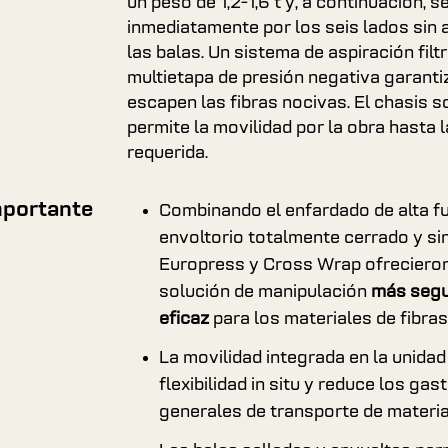
un peso de 1,2-1,6 t y, a continuación, 
inmediatamente por los seis lados sin
las balas. Un sistema de aspiración fil
multietapa de presión negativa garanti
escapen las fibras nocivas. El chasis 
permite la movilidad por la obra hasta 
requerida.
mportante
Combinando el enfardado de alta f
envoltorio totalmente cerrado y si
Europress y Cross Wrap ofreciero
solución de manipulación
más seg
eficaz
para los materiales de fibras
La movilidad integrada en la unidad
flexibilidad in situ y reduce los gas
generales de transporte de materia