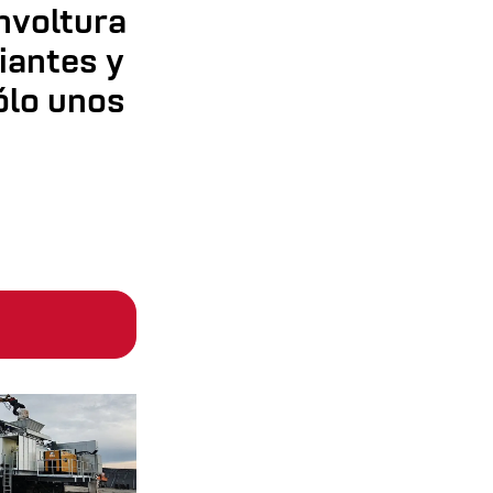
nvoltura
iantes y
ólo unos