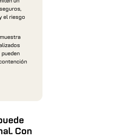
miten un
seguros,
y el riesgo
emuestra
alizados
l) pueden
 contención
 puede
nal. Con