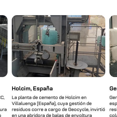
Holcim, España
Ge
C,
La planta de cemento de Holcim en
Gem
e
Villaluenga (España), cuya gestión de
esp
ura
residuos corre a cargo de Geocycle, invirtió
res
o
en una abridora de balas de envoltura
col