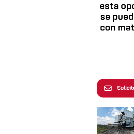
esta op
se pued
con mat
Solici