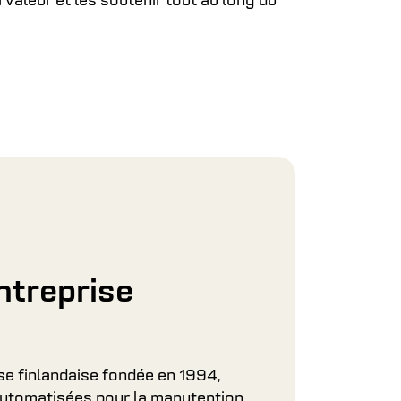
valeur et les soutenir tout au long du
ntreprise
e finlandaise fondée en 1994,
 automatisées pour la manutention