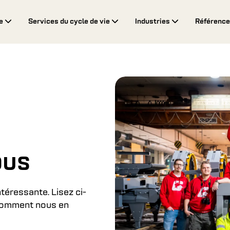
ne
Services du cycle de vie
Industries
Référenc
ous
téressante. Lisez ci-
 comment nous en