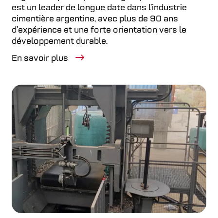
supérieure.
parti de vos machines.
est un leader de longue date dans l’industrie
cimentière argentine, avec plus de 90 ans
EN SAVOIR PLUS
d’expérience et une forte orientation vers le
EN SAVOIR PLUS
développement durable.
En savoir plus
Convoyeur magnétique
Sépare efficacement le métal ferromagnétique
des matériaux broyés dans le processus de
broyage des fils – Métal de valeur pour les
recycleurs.
EN SAVOIR PLUS
Briseur de tranches de balles
Permet un écoulement fluide et régulier des
matériaux sans les casser, comme les bouteilles
en PET.