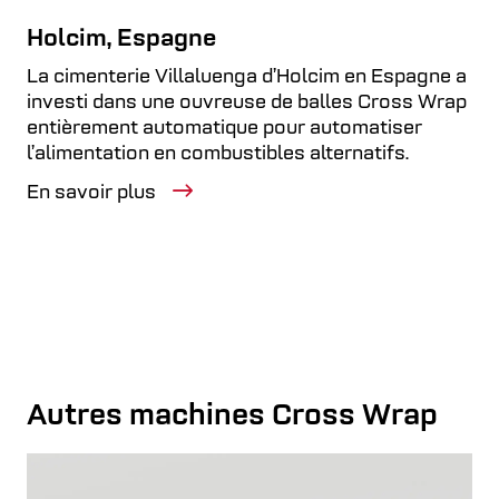
Holcim, Espagne
EN SAVOIR PLUS
La cimenterie Villaluenga d’Holcim en Espagne a
investi dans une ouvreuse de balles Cross Wrap
entièrement automatique pour automatiser
Pesage
l’alimentation en combustibles alternatifs.
Intègre une balance automatique directement
En savoir plus
dans la ligne. Elle enregistre le poids des balles
ou des paquets, améliorant ainsi la traçabilité et
le suivi de la production.
EN SAVOIR PLUS
Autres machines Cross Wrap