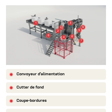
1
3
9
10
5
2
8
6
4
7
Convoyeur d’alimentation
Cutter de fond
Coupe-bordures