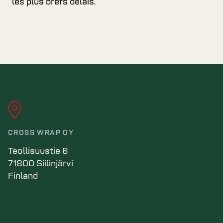
les plus brefs délais.
CROSS WRAP OY
Teollisuustie 6
71800 Siilinjärvi
Finland