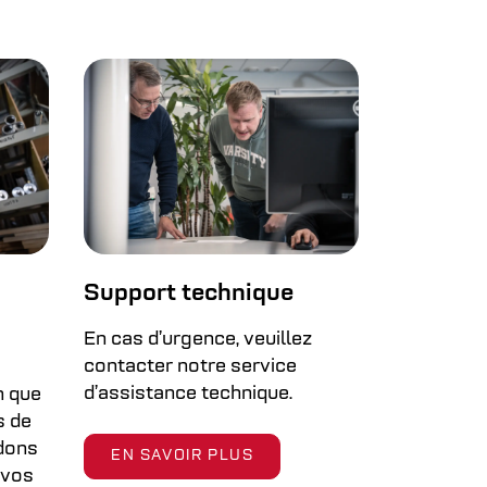
Support technique
En cas d’urgence, veuillez
contacter notre service
d’assistance technique.
n que
s de
idons
EN SAVOIR PLUS
e vos