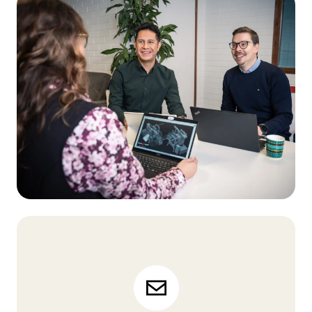
Services
Nous ne nous contentons pas de livrer des
machines, nous offrons une fiabilité, une
efficacité et une assistance à long terme.
EN SAVOIR PLUS
Pièces détachées
Utilisez nos pièces de rechange officielles et
conservez la garantie de votre machine, tout en
prolongeant sa durée de vie.
EN SAVOIR PLUS
Mises à niveau et modernisations