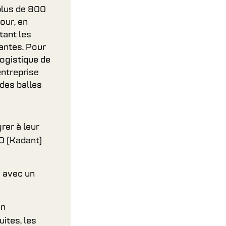
 plus de 800
our, en
tant les
antes. Pour
ogistique de
entreprise
des balles
grer à leur
0 (Kadant)
s avec un
en
ites, les