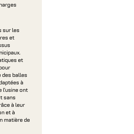
charges
 sur les
res et
essus
icipaux.
tiques et
pour
e des balles
adaptées à
 l’usine ont
nt sans
râce à leur
on et à
n matière de