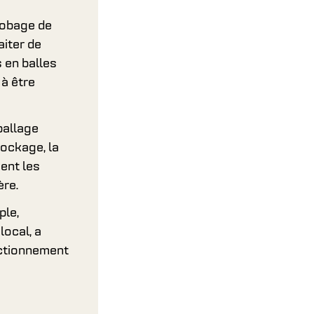
robage de
aiter de
 en balles
 à être
ballage
tockage, la
sent les
ère.
ple,
local, a
nctionnement