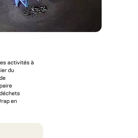
des activités à
ier du
 de
paire
 déchets
Wrap en