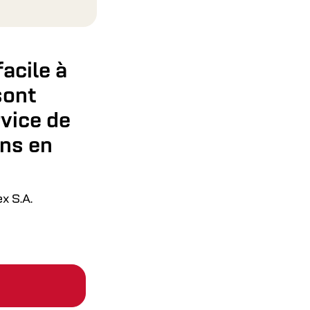
acile à
sont
rvice de
ns en
x S.A.