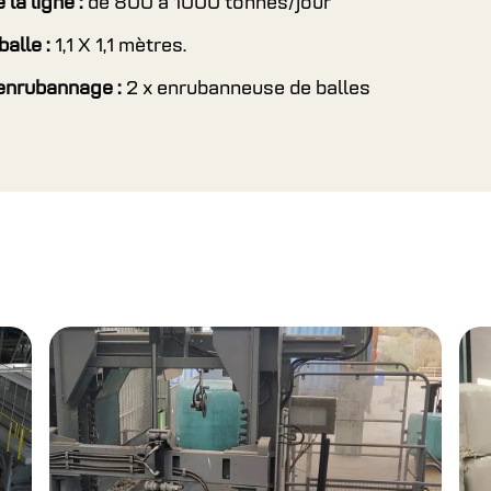
 la ligne :
de 800 à 1000 tonnes/jour
balle :
1,1 X 1,1 mètres.
’enrubannage :
2 x enrubanneuse de balles