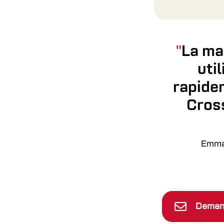
La ma
uti
rapidem
Cros
Emman
Demand