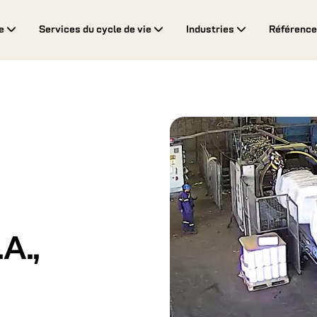
ne
Services du cycle de vie
Industries
Référenc
A.,