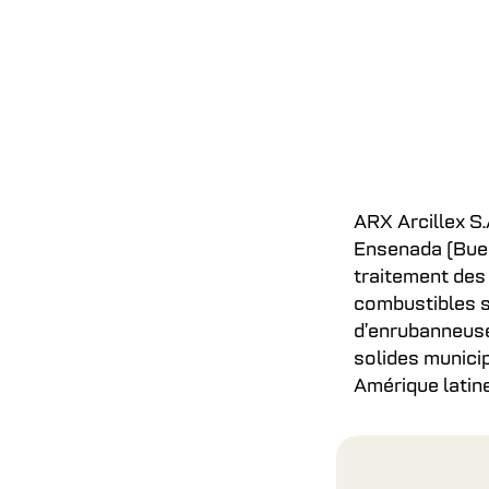
ARX Arcillex S.
Ensenada (Bueno
traitement des
combustibles so
d’enrubanneuse
solides munici
Amérique latine