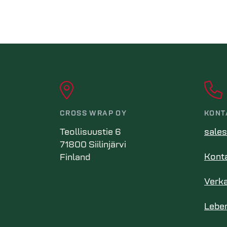
CROSS WRAP OY
KONT
Teollisuustie 6
sale
71800 Siilinjärvi
Konta
Finland
Verk
Lebe