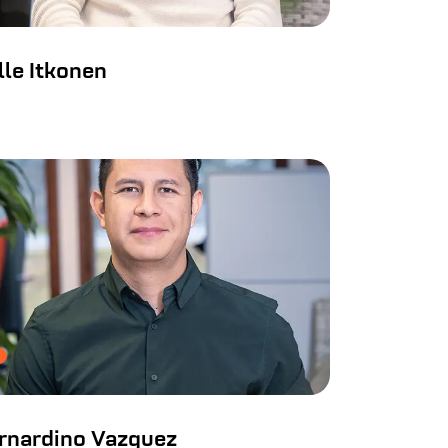
lle Itkonen
rnardino Vazquez