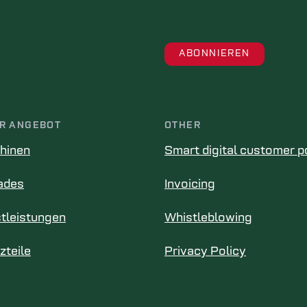
R ANGEBOT
OTHER
hinen
Smart digital customer p
ades
Invoicing
tleistungen
Whistleblowing
zteile
Privacy Policy