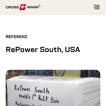
Skip to content
REFERENZ
RePower South, USA