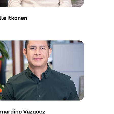
lle Itkonen
rnardino Vazquez