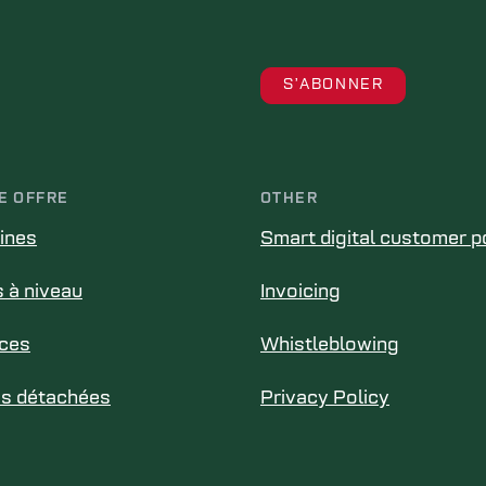
E OFFRE
OTHER
ines
Smart digital customer p
 à niveau
Invoicing
ices
Whistleblowing
es détachées
Privacy Policy