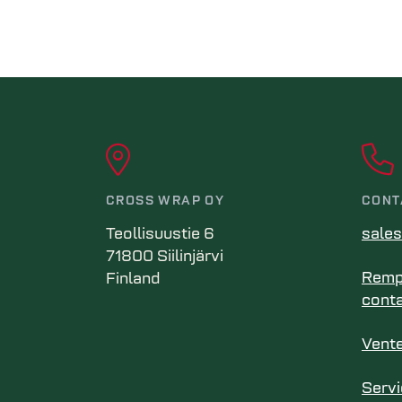
CROSS WRAP OY
CONT
Teollisuustie 6
sale
71800 Siilinjärvi
Rempl
Finland
cont
Vente
Servi